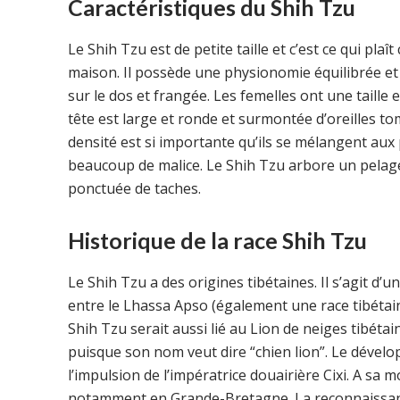
Caractéristiques du Shih Tzu
Le Shih Tzu est de petite taille et c’est ce qui pla
maison. Il possède une physionomie équilibrée e
sur le dos et frangée. Les femelles ont une taille 
tête est large et ronde et surmontée d’oreilles t
densité est si importante qu’ils se mélangent aux 
beaucoup de malice. Le Shih Tzu arbore un pelage 
ponctuée de taches.
Historique de la race Shih Tzu
Le Shih Tzu a des origines tibétaines. Il s’agit d
entre le Lhassa Apso (également une race tibétain
Shih Tzu serait aussi lié au Lion de neiges tibétain
puisque son nom veut dire “chien lion”. Le dévelop
l’impulsion de l’impératrice douairière Cixi. A sa
notamment en Grande-Bretagne. La reconnaissance 