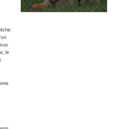
pêche
’un
vous
c, le
s
aime
ants.