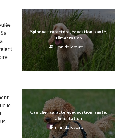
oulée
Spinone : caractère, éducation, santé,
 Sa
alimentation
la
3 mn de lecture
vèlent
oire
ment
ue le
Caniche : caractère, éducation, santé,
i
alimentation
ous
3 mn de lecture