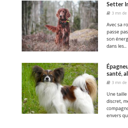
Setter I
3 mn de 
Avec sa ro
passe pas 
son énergi
dans les...
Épagneul
santé, a
3 mn de 
Une taill
discret, m
compagnon
envers qui