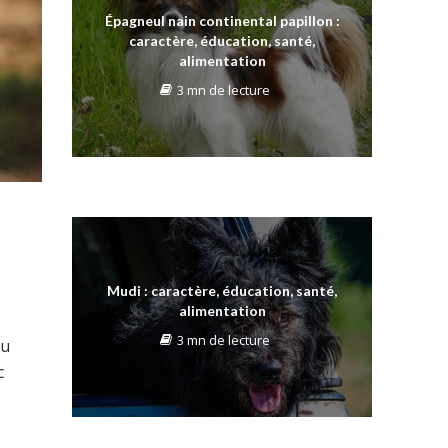
Épagneul nain continental papillon :
caractère, éducation, santé,
alimentation
3 mn de lecture
Mudi : caractère, éducation, santé,
alimentation
3 mn de lecture
du
c