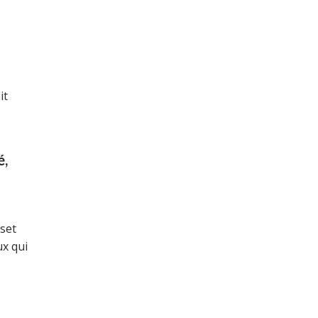
it
é,
sset
ux qui