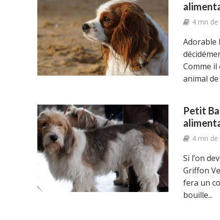
aliment
4 mn de 
Adorable b
décidémen
Comme il e
animal de
Petit Ba
aliment
4 mn de 
Si l’on de
Griffon Ve
fera un co
bouille...