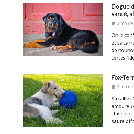
Dogue du
santé, a
3 mn de 
On le con
et sa car
de nounou
certes fidèl
Fox-Terr
3 mn de 
Sa taille 
amoureux d
chien de c
saura offri