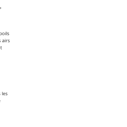
,
poils
 airs
t
 les
e