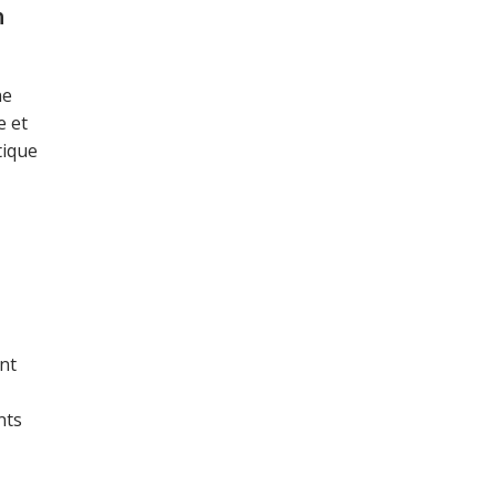
n
ne
e et
tique
nt
nts