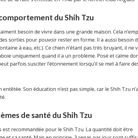
t comportement du Shih Tzu
s vraiment besoin de vivre dans une grande maison. Cela n’em
 des sorties pour pouvoir rester en forme. Il a aussi besoin d
taine à eau, etc.). Ce chien n’étant pas très bruyant, il ne 
aboie uniquement quand il a un problème. Posé et calme don
peut parfois susciter l’étonnement lorsqu’il se met à faire de
n entêtée. Son éducation n’est pas simple, car le Shih Tzu n’
té.
lèmes de santé du Shih Tzu
 est recommandée pour le Shih Tzu. La quantité doit être
ge et sa santé. Mais en principe, 3 repas par jour sont suffis