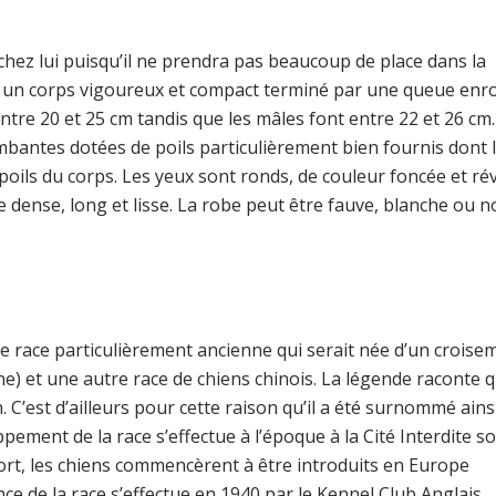
ît chez lui puisqu’il ne prendra pas beaucoup de place dans la
t un corps vigoureux et compact terminé par une queue enr
entre 20 et 25 cm tandis que les mâles font entre 22 et 26 cm.
ombantes dotées de poils particulièrement bien fournis dont 
poils du corps. Les yeux sont ronds, de couleur foncée et ré
dense, long et lisse. La robe peut être fauve, blanche ou n
’une race particulièrement ancienne qui serait née d’un croise
e) et une autre race de chiens chinois. La légende raconte q
. C’est d’ailleurs pour cette raison qu’il a été surnommé ains
pement de la race s’effectue à l’époque à la Cité Interdite s
 mort, les chiens commencèrent à être introduits en Europe
de la race s’effectue en 1940 par le Kennel Club Anglais.