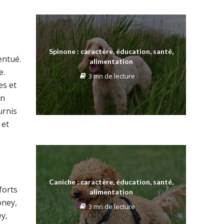
Spinone : caractère, éducation, santé,
entué.
alimentation
e.
3 mn de lecture
es et
un
urnis
 et
Caniche : caractère, éducation, santé,
forts
alimentation
oney,
3 mn de lecture
y,