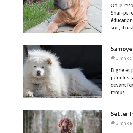
On le reco
Shar-peï e
éducation
soit, il res
Samoyède
3 mn de 
Digne et 
pour les f
devant l’e
temps...
Setter I
3 mn de 