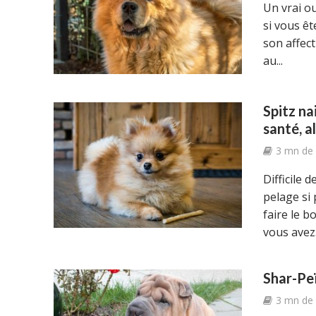
Un vrai ou
si vous êt
son affect
au...
Spitz na
santé, a
3 mn de 
Difficile 
pelage si 
faire le b
vous avez.
Shar-Peï
3 mn de 