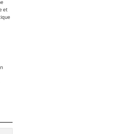
ne
e et
tique
un
e