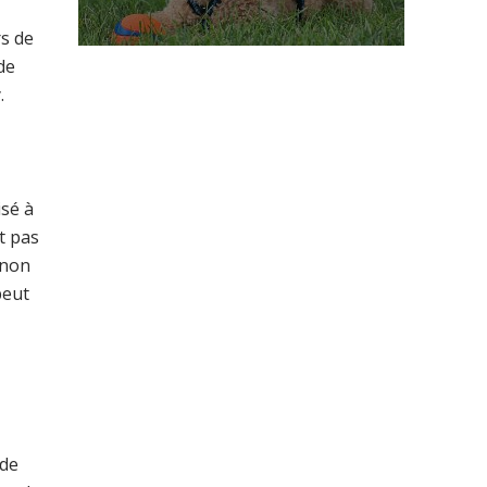
rs de
de
.
isé à
t pas
gnon
peut
 de