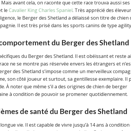
 Mais avant cela, on raconte que cette race trouva aussi ses
t le
Cavalier King Charles Spaniel
. Très apprécié des éleveu
igence, le Berger des Shetland a délaissé son titre de chien 
nie. Il est très prisé dans les sports canins de type agility
t comportement du Berger des Shetland
pécifiques du Berger des Shetland. Il est obéissant et reste a
 race ne se montre pas réservée envers les étrangers et n’es
le Berger des Shetland s’impose comme un merveilleux compa
, son côté joueur et surtout, sa gentillesse exemplaire. Il 
rde. À noter que même s’il a des origines de chien de berger
urbaine à condition de pouvoir se promener quotidiennement.
lèmes de santé du Berger des Shetland
longue vie. Il est capable de vivre jusqu’à 14 ans à condition