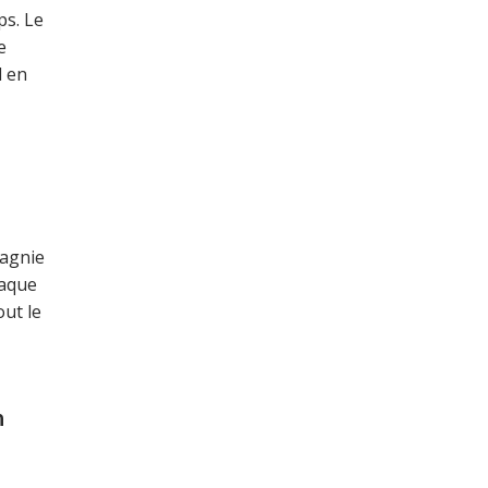
ps. Le
e
l en
pagnie
raque
out le
n