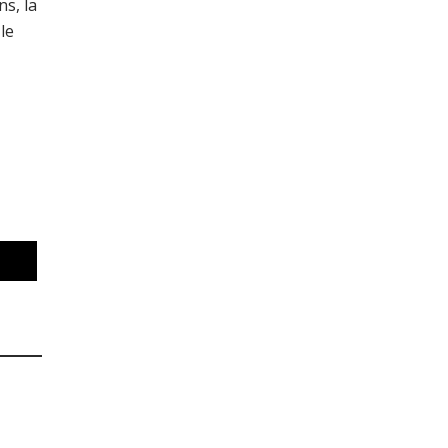
ns, la
le