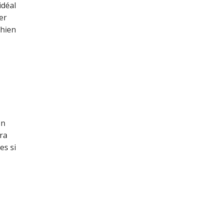
idéal
er
chien
on
ura
es si