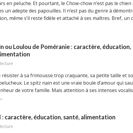
rs en peluche. Et pourtant, le Chow-chow n’est pas le chien 
es un adepte des papouilles. Il n’est pas du genre à démontr
ion, même s’il reste fidèle et attaché à ses maîtres. Bref, un 
in ou Loulou de Poméranie : caractère, éducation,
limentation
lecture
de résister à sa frimousse trop craquante, sa petite taille et s
pelucheux. Le spitz nain est une vraie boule d’amour qui sa
onheur de votre famille. Mais attention à ses intenses vocalis
..
 : caractère, éducation, santé, alimentation
lecture